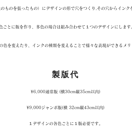
状のものを張ったもの）にデザインの形で穴をつくり,その穴からインク
1色ごとに版を作り、多色の場合は組み合わせて１つのデザインにします
クの色を変えたり、インクの種類を変えることで様々な表現ができるメリ
製版代
¥6,000通常版 (横30cm縦35cm以内)
¥9,000ジャンボ版(横 32cm縦43cm以内)
１デザインの各色ごとに１版必要です。